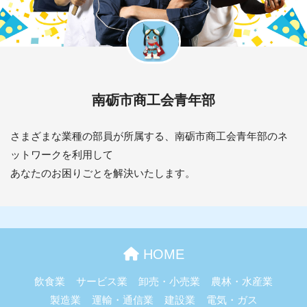
南砺市商工会青年部
さまざまな業種の部員が所属する、南砺市商工会青年部のネ
ットワークを利用して
あなたのお困りごとを解決いたします。
HOME
飲食業
サービス業
卸売・小売業
農林・水産業
製造業
運輸・通信業
建設業
電気・ガス