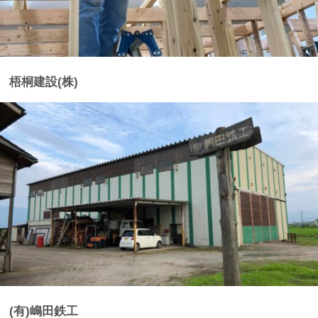
梧桐建設(株)
(有)嶋田鉄工