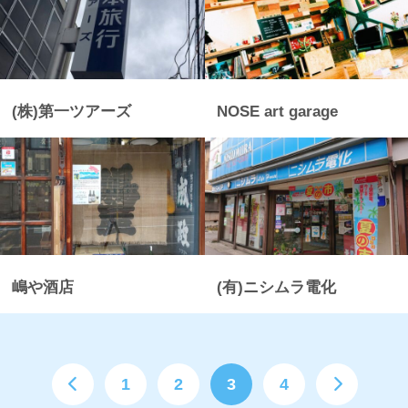
(株)第一ツアーズ
NOSE art garage
嶋や酒店
(有)ニシムラ電化
1
2
3
4