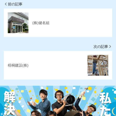
前の記事
(株)健名組
次の記事
梧桐建設(株)